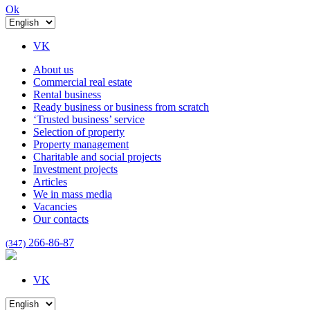
Ok
VK
About us
Commercial real estate
Rental business
Ready business or business from scratch
‘Trusted business’ service
Selection of property
Property management
Charitable and social projects
Investment projects
Articles
We in mass media
Vacancies
Our contacts
266-86-87
(347)
VK