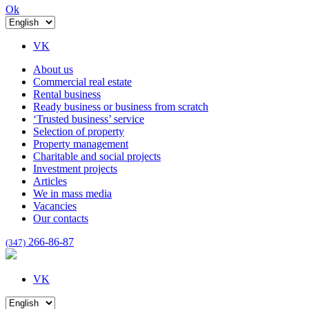
Ok
VK
About us
Commercial real estate
Rental business
Ready business or business from scratch
‘Trusted business’ service
Selection of property
Property management
Charitable and social projects
Investment projects
Articles
We in mass media
Vacancies
Our contacts
266-86-87
(347)
VK